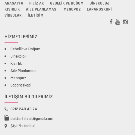
ANASAYFA
FILIZ AK
GEBELIK VE DOĞUM
JINEKOLOJI
KISIRLIK
AILE PLANLAMASI
MENOPOZ
LAPAROSKOPI
VIDEOLAR
İLETIŞIM
HIZMETLERIMIZ
Gebelik ve Doğum
Jinekoloji
Kısırlık
Aile Planlaması
Menopoz
Laparoskopi
İLETİŞİM BİLGİLERİMİZ
0212 248 48 74
doktorfilizak@gmail.com
Şişli /İstanbul