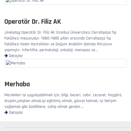
Operatör Dr. Filiz AK
Jinekolog Operatör Dr. Filiz AK İstanbul Üniversitesi Cerrahpaşa Tıp
Fakültesi mezunudur. 1980–1985 yılları arasında Cerrahpaşa Tıp
Fakültesi Kadın Hastalıkları ve Doğum Anabilim dalında ihtisasını
yapmıştır. İnfertilite, perinatoloji, onkoloji, menopoz ve…
Detaylar
Merhaba
Meslekleri iyi uygulayabilmek için, bilgi, beceri, sabır, cesaret, hoşgörü,
disiplin,çalışkan olmak,iyi eğitilmiş olmak, güncel kalmak, iyi iletişim
sağlamak gibi özelliklere, sahip olmak gerekir....
Detaylar